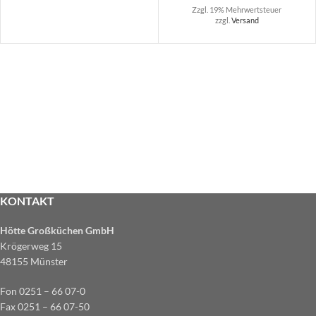
Zzgl. 19% Mehrwertsteuer
zzgl.
Versand
KONTAKT
Hötte Großküchen GmbH
Krögerweg 15
48155 Münster
Fon 0251 – 66 07-0
Fax 0251 – 66 07-50