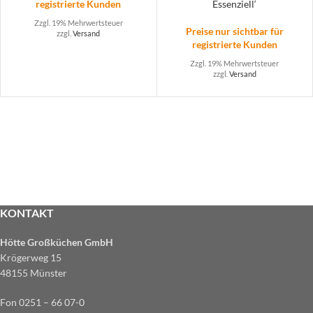
registrierte Kunden
Essenziell‘
Zzgl. 19% Mehrwertsteuer
Preise nur sichtbar für
zzgl.
Versand
registrierte Kunden
Zzgl. 19% Mehrwertsteuer
zzgl.
Versand
KONTAKT
Hötte Großküchen GmbH
Krögerweg 15
48155 Münster
Fon 0251 – 66 07-0