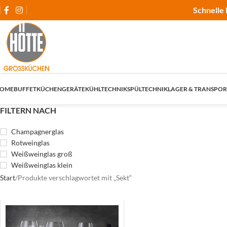
Schnelle 
OME
BUFFET
KÜCHENGERÄTE
KÜHLTECHNIK
SPÜLTECHNIK
LAGER & TRANSPOR
FILTERN NACH
Champagnerglas
Rotweinglas
Weißweinglas groß
Weißweinglas klein
Start
Produkte verschlagwortet mit „Sekt“