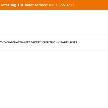
Lieferung • Kundenservice: 0251 - 66 07-0
T
KOCHGERÄTE
KAFFEE
GEDECKTER TISCH
KITA
REINIGER