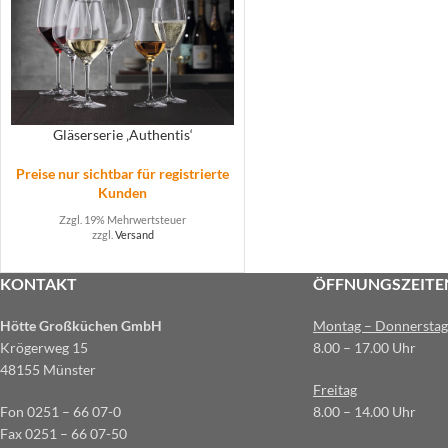
Gläserserie ‚Authentis‘
Preise nur sichtbar für registrierte
Kunden
Zzgl. 19% Mehrwertsteuer
zzgl.
Versand
KONTAKT
ÖFFNUNGSZEITE
Hötte Großküchen GmbH
Montag – Donnerstag
Krögerweg 15
8.00 – 17.00 Uhr
48155 Münster
Freitag
Fon 0251 – 66 07-0
8.00 – 14.00 Uhr
Fax 0251 – 66 07-50