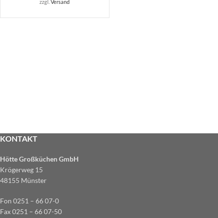
zzgl.
Versand
KONTAKT
Hötte Großküchen GmbH
Krögerweg 15
48155 Münster
Fon 0251 – 66 07-0
Fax 0251 – 66 07-50