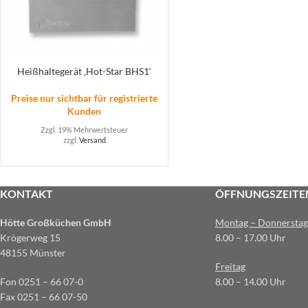
Heißhaltegerät ‚Hot-Star BHS1‘
Preise nur sichtbar für registrierte
Kunden
Zzgl. 19% Mehrwertsteuer
zzgl.
Versand
KONTAKT
ÖFFNUNGSZEITE
Hötte Großküchen GmbH
Montag – Donnerstag
Krögerweg 15
8.00 – 17.00 Uhr
48155 Münster
Freitag
Fon 0251 – 66 07-0
8.00 – 14.00 Uhr
Fax 0251 – 66 07-50