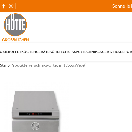
Schnelle 
OME
BUFFET
KÜCHENGERÄTE
KÜHLTECHNIK
SPÜLTECHNIK
LAGER & TRANSPOR
Start
Produkte verschlagwortet mit „SousVide“