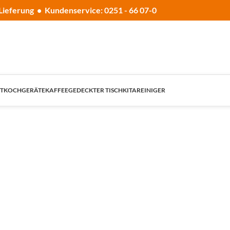
Lieferung • Kundenservice: 0251 - 66 07-0
T
KOCHGERÄTE
KAFFEE
GEDECKTER TISCH
KITA
REINIGER