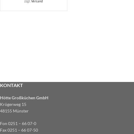
zzgl.
Versand
KONTAKT
Hötte Großküchen GmbH
Krögerweg 15
48155 Münster
Fon 0251 – 66 07-0
Fax 0251 – 66 07-50