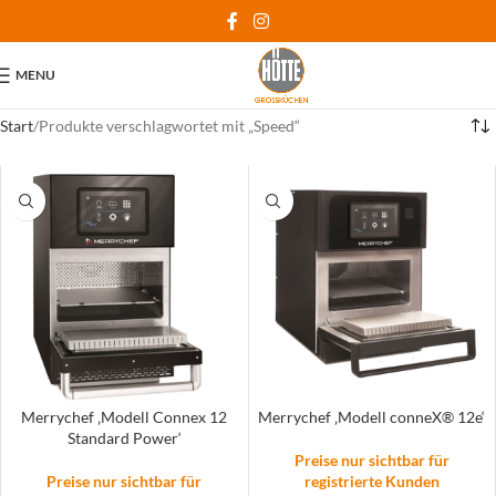
MENU
Start
Produkte verschlagwortet mit „Speed“
Merrychef ‚Modell Connex 12
Merrychef ‚Modell conneX® 12e‘
Standard Power‘
Preise nur sichtbar für
Preise nur sichtbar für
registrierte Kunden