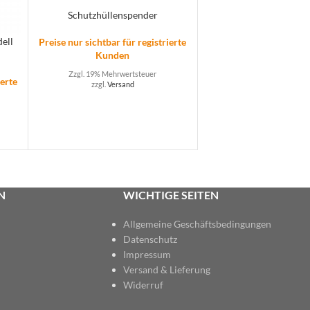
Schutzhüllenspender
ell
Preise nur sichtbar für registrierte
Kunden
Zzgl. 19% Mehrwertsteuer
ierte
zzgl.
Versand
N
WICHTIGE SEITEN
Allgemeine Geschäftsbedingungen
Datenschutz
Impressum
Versand & Lieferung
Widerruf