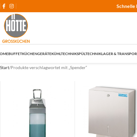
Schnelle 
OME
BUFFET
KÜCHENGERÄTE
KÜHLTECHNIK
SPÜLTECHNIK
LAGER & TRANSPOR
Start
Produkte verschlagwortet mit „Spender“