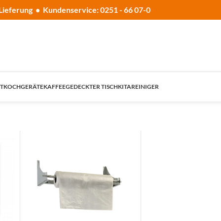
Lieferung • Kundenservice: 0251 - 66 07-0
T
KOCHGERÄTE
KAFFEE
GEDECKTER TISCH
KITA
REINIGER