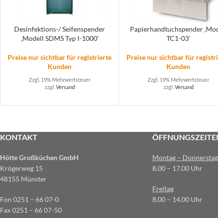
Desinfektions-/ Seifenspender
Papierhandtuchspender ‚Mod
‚Modell SDMS Typ I-1000‘
TC1-03‘
Preise nur sichtbar für registrierte
Preise nur sichtbar für registr
Kunden
Kunden
Zzgl. 19% Mehrwertsteuer
Zzgl. 19% Mehrwertsteuer
zzgl.
Versand
zzgl.
Versand
KONTAKT
ÖFFNUNGSZEITE
Hötte Großküchen GmbH
Montag – Donnerstag
Krögerweg 15
8.00 – 17.00 Uhr
48155 Münster
Freitag
Fon 0251 – 66 07-0
8.00 – 14.00 Uhr
Fax 0251 – 66 07-50