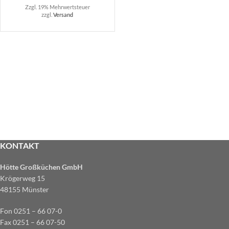
Zzgl. 19% Mehrwertsteuer
zzgl.
Versand
KONTAKT
Hötte Großküchen GmbH
Krögerweg 15
48155 Münster
Fon 0251 – 66 07-0
Fax 0251 – 66 07-50