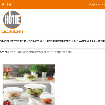
Schnelle 
OME
BUFFET
KÜCHENGERÄTE
KÜHLTECHNIK
SPÜLTECHNIK
LAGER & TRANSPOR
Start
Produkte verschlagwortet mit „Stapelschale“