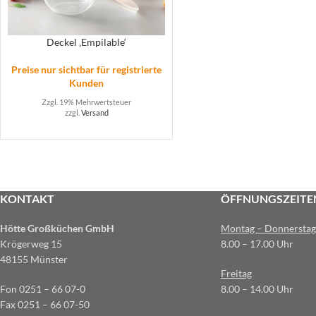
Deckel ‚Empilable‘
Preise nur sichtbar für registrierte
Kunden
Zzgl. 19% Mehrwertsteuer
zzgl.
Versand
KONTAKT
ÖFFNUNGSZEITE
Hötte Großküchen GmbH
Montag – Donnerstag
Krögerweg 15
8.00 – 17.00 Uhr
48155 Münster
Freitag
Fon 0251 – 66 07-0
8.00 – 14.00 Uhr
Fax 0251 – 66 07-50