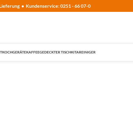
Lieferung • Kundenservice: 0251 - 66 07-0
T
KOCHGERÄTE
KAFFEE
GEDECKTER TISCH
KITA
REINIGER