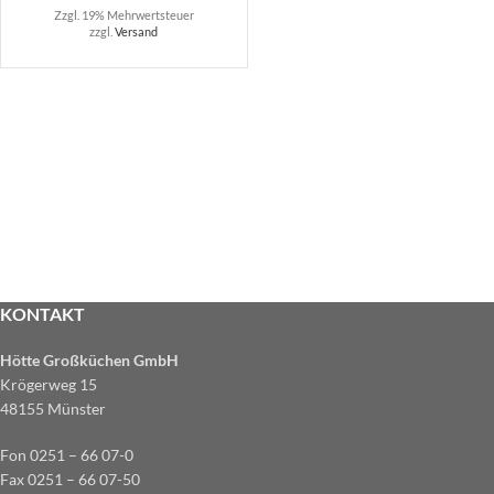
Zzgl. 19% Mehrwertsteuer
zzgl.
Versand
KONTAKT
Hötte Großküchen GmbH
Krögerweg 15
48155 Münster
Fon 0251 – 66 07-0
Fax 0251 – 66 07-50