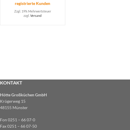
registrierte Kunden
Zzgl. 19% Mehrwertsteuer
zzgl.
Versand
KONTAKT
Hötte Großküchen GmbH
Krögerweg 15
48155 Münster
Fon 0251 – 66 07-0
Fax 0251 – 66 07-50