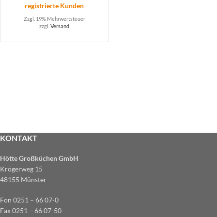
registrierte Kunden
Zzgl. 19% Mehrwertsteuer
zzgl.
Versand
KONTAKT
Hötte Großküchen GmbH
Krögerweg 15
48155 Münster
Fon 0251 – 66 07-0
Fax 0251 – 66 07-50