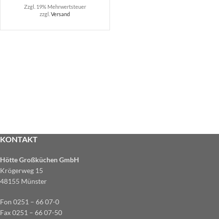
Zzgl. 19% Mehrwertsteuer
zzgl.
Versand
KONTAKT
Hötte Großküchen GmbH
Krögerweg 15
48155 Münster
Fon 0251 – 66 07-0
Fax 0251 – 66 07-50