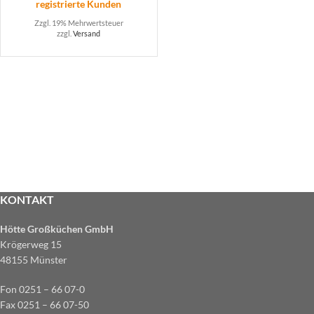
registrierte Kunden
Zzgl. 19% Mehrwertsteuer
zzgl.
Versand
KONTAKT
Hötte Großküchen GmbH
Krögerweg 15
48155 Münster
Fon 0251 – 66 07-0
Fax 0251 – 66 07-50