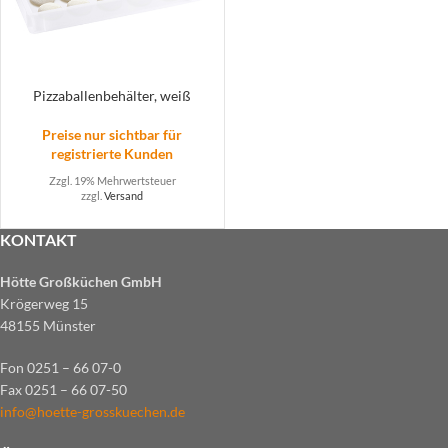
Pizzaballenbehälter, weiß
Preise nur sichtbar für
registrierte Kunden
Zzgl. 19% Mehrwertsteuer
zzgl.
Versand
KONTAKT
Hötte Großküchen GmbH
Krögerweg 15
48155 Münster
Fon 0251 – 66 07-0
Fax 0251 – 66 07-50
info@hoette-grosskuechen.de