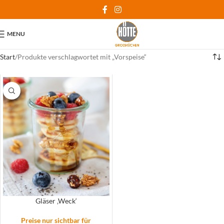
MENU
Start
Produkte verschlagwortet mit „Vorspeise“
Gläser ‚Weck‘
Preise nur sichtbar für