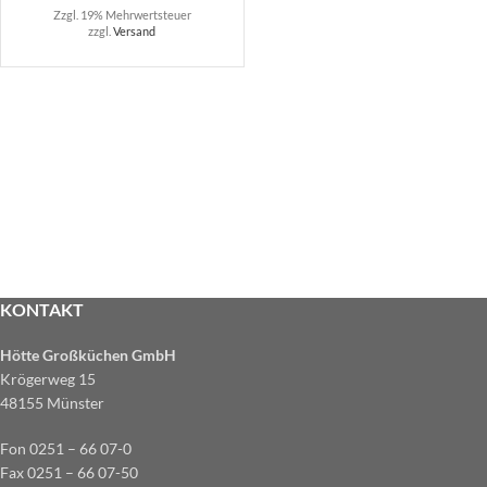
Zzgl. 19% Mehrwertsteuer
zzgl.
Versand
KONTAKT
Hötte Großküchen GmbH
Krögerweg 15
48155 Münster
Fon 0251 – 66 07-0
Fax 0251 – 66 07-50