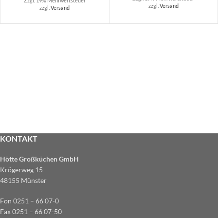
Zzgl. 19% Mehrwertsteuer
zzgl.
Versand
zzgl.
Versand
KONTAKT
Hötte Großküchen GmbH
Krögerweg 15
48155 Münster
Fon 0251 – 66 07-0
Fax 0251 – 66 07-50