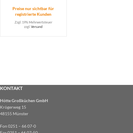
Preise nur sichtbar für
registrierte Kunden
Zzgl. 19% Mehrwertsteuer
zzgl.
Versand
KONTAKT
Hötte Großküchen GmbH
Krögerweg 15
48155 Münster
Fon 0251 – 66 07-0
Fax 0251 – 66 07-50