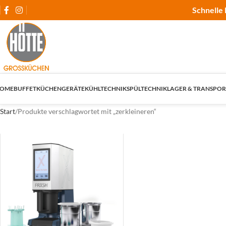
Schnelle 
OME
BUFFET
KÜCHENGERÄTE
KÜHLTECHNIK
SPÜLTECHNIK
LAGER & TRANSPOR
Start
Produkte verschlagwortet mit „zerkleineren“