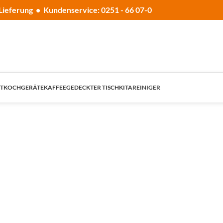
Lieferung • Kundenservice: 0251 - 66 07-0
T
KOCHGERÄTE
KAFFEE
GEDECKTER TISCH
KITA
REINIGER