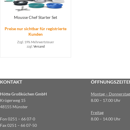
Mousse Chef Starter Set
Preise nur sichtbar für registrierte
Kunden
Zzgl. 19% Mehrwertsteuer
zzgl.
Versand
KONTAKT
ÖFFNUNGSZEITE
Hötte Großküchen GmbH
Montag – Donnerstag
Krögerweg 15
8.00 – 17.00 Uhr
48155 Münster
Freitag
Fon 0251 – 66 07-0
8.00 – 14.00 Uhr
Fax 0251 – 66 07-50