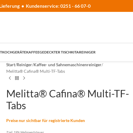
Lieferung • Kundenservice: 0251 - 66 07-0
T
KOCHGERÄTE
KAFFEE
GEDECKTER TISCH
KITA
REINIGER
Start
Reiniger
Kaffee- und Sahnemaschinenreiniger
Melitta® Cafina® Multi-TF-Tabs
Melitta® Cafina® Multi-TF-
Tabs
Preise nur sichtbar für registrierte Kunden
Zzgl. 19% Mehrwertsteuer