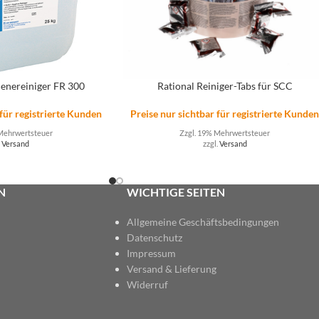
ienereiniger FR 300
Rational Reiniger-Tabs für SCC
 für registrierte Kunden
Preise nur sichtbar für registrierte Kunde
Mehrwertsteuer
Zzgl. 19% Mehrwertsteuer
.
Versand
zzgl.
Versand
N
WICHTIGE SEITEN
Allgemeine Geschäftsbedingungen
Datenschutz
Impressum
Versand & Lieferung
Widerruf