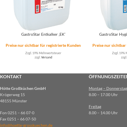
GastroStar Entkalker ‚EK‘
GastroStar Hyg
Preise nur sichtbar für registrierte Kunden
Preise nur sichtbar
Zzgl. 19% Mehrwertsteuer
Zzgl. 19% 
zzgl.
Versand
zzgl
KONTAKT
ÖFFNUNGSZEITE
Hötte Großküchen GmbH
Montag – Donnerstag
Krögerweg 15
8.00 – 17.00 Uhr
48155 Münster
Freitag
Fon 0251 – 66 07-0
8.00 – 14.00 Uhr
Fax 0251 – 66 07-50
info@hoette-grosskuechen.de