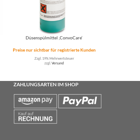
Düsenspülmittel ‚ConvoCare‘
Dämpferrein
n
Preise nur sichtbar für registrierte Kunden
Preise nur sicht
Zzgl. 19% Mehrwertsteuer
Zzgl. 
zzgl.
Versand
ZAHLUNGSARTEN IM SHOP