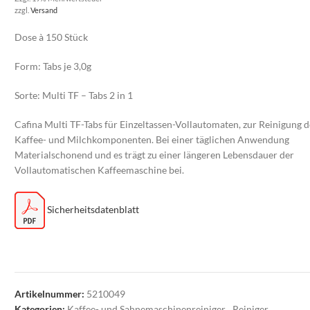
zzgl.
Versand
Dose à 150 Stück
Form: Tabs je 3,0g
Sorte: Multi TF – Tabs 2 in 1
Cafina Multi TF-Tabs für Einzeltassen-Vollautomaten, zur Reinigung d
Kaffee- und Milchkomponenten. Bei einer täglichen Anwendung
Materialschonend und es trägt zu einer längeren Lebensdauer der
Vollautomatischen Kaffeemaschine bei.
Sicherheitsdatenblatt
Artikelnummer:
5210049
Kategorien:
Kaffee- und Sahnemaschinenreiniger
,
Reiniger