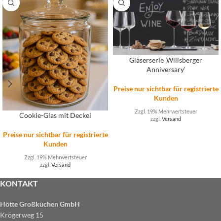
Gläserserie ‚Willsberger
Anniversary‘
Preise nur sichtbar für registrierte
Kunden
Zzgl. 19% Mehrwertsteuer
Cookie-Glas mit Deckel
zzgl.
Versand
Preise nur sichtbar für registrierte
Kunden
Zzgl. 19% Mehrwertsteuer
zzgl.
Versand
KONTAKT
Hötte Großküchen GmbH
Krögerweg 15