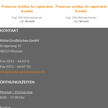
Preise nur sichtbar für registrierte
Preise nur sichtbar für registrierte
Kunden
Kunden
Zzgl. 19% Mehrwertsteuer
Zzgl. 19% Mehrwertsteuer
zzgl.
Versand
zzgl.
Versand
KONTAKT
Hötte Großküchen GmbH
Krögerweg 15
48155 Münster
Fon 0251 – 66 07-0
Fax 0251 – 66 07-50
info@hoette-grosskuechen.de
ÖFFNUNGSZEITEN
Montag – Donnerstag
8.00 – 17.00 Uhr
Freitag