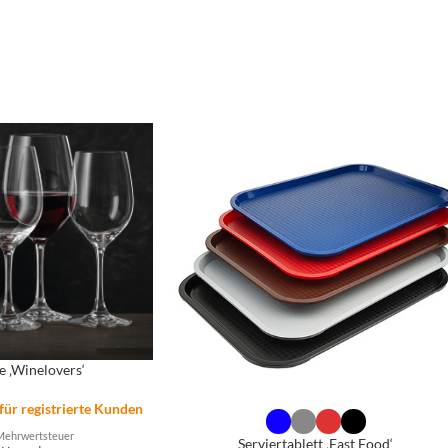
jeans blau
,
orange
,
violett
e ‚Winelovers‘
 für registrierte Kunden
Mehrwertsteuer
Serviertablett ‚Fast Food‘