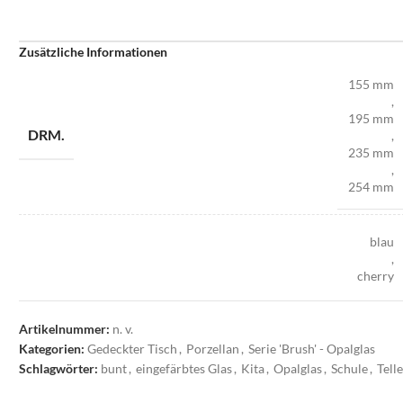
Zusätzliche Informationen
155 mm
,
195 mm
DRM.
,
235 mm
,
254 mm
blau
,
cherry
,
gelb
,
Artikelnummer:
n. v.
grau
Kategorien:
Gedeckter Tisch
,
Porzellan
,
Serie 'Brush' - Opalglas
FARBE
,
Schlagwörter:
bunt
,
eingefärbtes Glas
,
Kita
,
Opalglas
,
Schule
,
Tell
grün
,