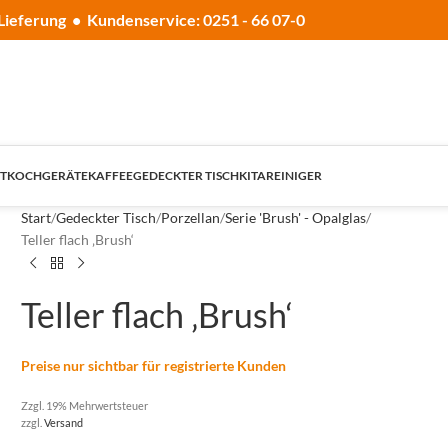
Lieferung • Kundenservice: 0251 - 66 07-0
T
KOCHGERÄTE
KAFFEE
GEDECKTER TISCH
KITA
REINIGER
Start
Gedeckter Tisch
Porzellan
Serie 'Brush' - Opalglas
Teller flach ‚Brush‘
Teller flach ‚Brush‘
Preise nur sichtbar für registrierte Kunden
Zzgl. 19% Mehrwertsteuer
zzgl.
Versand