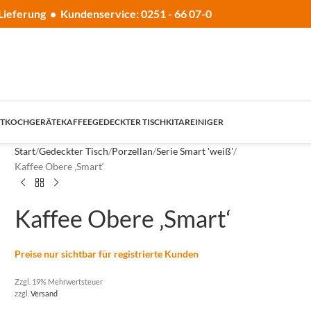
Lieferung • Kundenservice: 0251 - 66 07-0
T
KOCHGERÄTE
KAFFEE
GEDECKTER TISCH
KITA
REINIGER
Start
Gedeckter Tisch
Porzellan
Serie Smart 'weiß'
Kaffee Obere ‚Smart‘
Kaffee Obere ‚Smart‘
Preise nur sichtbar für registrierte Kunden
Zzgl. 19% Mehrwertsteuer
zzgl.
Versand