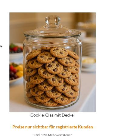
NEW
S
n
Cookie-Glas mit Deckel
Preise nur sicht
Preise nur sichtbar für registrierte Kunden
Zzgl. 
Zzgl. 19% Mehrwertsteuer