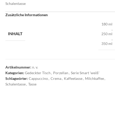
Schalentasse
Zusätzliche Informationen
180 ml
,
INHALT
250 ml
,
350 ml
Artikelnummer:
n. v.
Kategorien:
Gedeckter Tisch
,
Porzellan
,
Serie Smart 'weiß'
Schlagwörter:
Cappuccino
,
Crema
,
Kaffeetasse
,
Milchkaffee
,
Schalentasse
,
Tasse