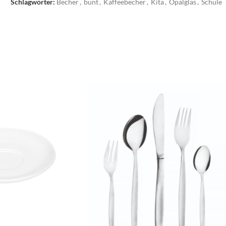
Schlagwörter:
Becher
,
bunt
,
Kaffeebecher
,
Kita
,
Opalglas
,
Schule