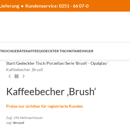
Lieferung • Kundenservice: 0251 - 66 07-0
T
KOCHGERÄTE
KAFFEE
GEDECKTER TISCH
KITA
REINIGER
Start
Gedeckter Tisch
Porzellan
Serie 'Brush' - Opalglas
Kaffeebecher ‚Brush‘
Kaffeebecher ‚Brush‘
Preise nur sichtbar für registrierte Kunden
Zzgl. 19% Mehrwertsteuer
zzgl.
Versand