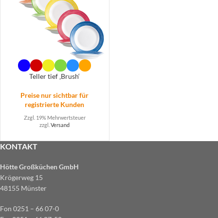
Teller tief ‚Brush‘
Preise nur sichtbar für
registrierte Kunden
Zzgl. 19% Mehrwertsteuer
zzgl.
Versand
KONTAKT
Hötte Großküchen GmbH
Krögerweg 15
48155 Münster
Fon 0251 – 66 07-0