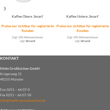
Kaffee Obere ‚Smart‘
Kaffee Untere ‚Smart‘
Preise nur sichtbar für registrierte
Preise nur sichtbar für registrierte
Kunden
Kunden
Zzgl. 19% Mehrwertsteuer
Zzgl. 19% Mehrwertsteuer
zzgl.
Versand
zzgl.
Versand
KONTAKT
Hötte Großküchen GmbH
Krögerweg 15
48155 Münster
Fon 0251 – 66 07-0
Fax 0251 – 66 07-50
info@hoette-grosskuechen.de