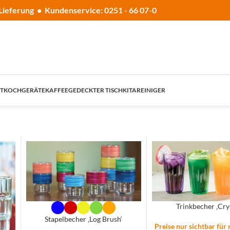
Lieferung • Kundenservice: 0251 - 66 07-0
T
KOCHGERÄTE
KAFFEE
GEDECKTER TISCH
KITA
REINIGER
Trinkbecher ‚Crys
Stapelbecher ‚Log Brush‘
Preise nur sichtbar für 