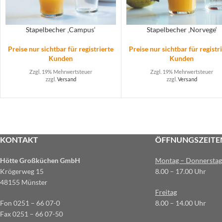
Stapelbecher ‚Campus‘
Stapelbecher ‚Norvege‘
Preise nur sichtbar für registrierte
Preise nur sichtbar für registr
Kunden
Kunden
Zzgl. 19% Mehrwertsteuer
Zzgl. 19% Mehrwertsteuer
zzgl.
Versand
zzgl.
Versand
KONTAKT
ÖFFNUNGSZEITE
Hötte Großküchen GmbH
Montag – Donnerstag
Krögerweg 15
8.00 – 17.00 Uhr
48155 Münster
Freitag
Fon 0251 – 66 07-0
8.00 – 14.00 Uhr
Fax 0251 – 66 07-50