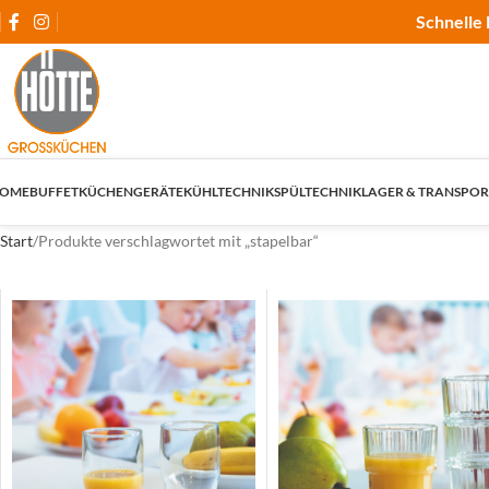
Schnelle 
OME
BUFFET
KÜCHENGERÄTE
KÜHLTECHNIK
SPÜLTECHNIK
LAGER & TRANSPOR
Start
Produkte verschlagwortet mit „stapelbar“