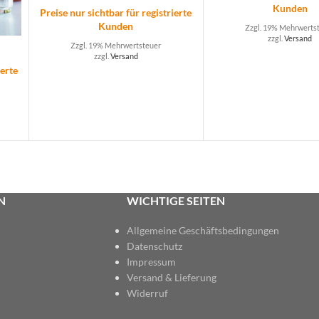
Kunden
Preise nur sichtbar für registrierte
Kunden
Zzgl. 19% Mehrwerts
zzgl.
Versand
Zzgl. 19% Mehrwertsteuer
zzgl.
Versand
ierte
N
WICHTIGE SEITEN
Allgemeine Geschäftsbedingungen
Datenschutz
Impressum
Versand & Lieferung
Widerruf