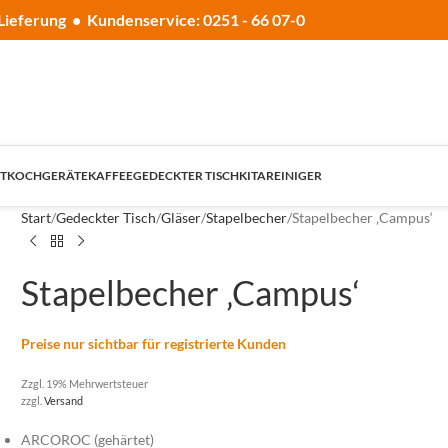
Lieferung • Kundenservice: 0251 - 66 07-0
T
KOCHGERÄTE
KAFFEE
GEDECKTER TISCH
KITA
REINIGER
Start
Gedeckter Tisch
Gläser
Stapelbecher
Stapelbecher ‚Campus‘
Stapelbecher ‚Campus‘
Preise nur sichtbar für registrierte Kunden
Zzgl. 19% Mehrwertsteuer
zzgl.
Versand
ARCOROC (gehärtet)