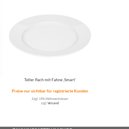
Teller flach mit Fahne ‚Smart‘
Teller ti
n
Preise nur sichtbar für registrierte Kunden
Preise nur sicht
Zzgl. 19% Mehrwertsteuer
Zzgl. 
zzgl.
Versand