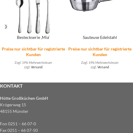
Besteckserie ‚Mia‘
Sauteuse Edelstahl
Preise nur sichtbar für registrierte
Preise nur sichtbar für registrierte
Kunden
Kunden
Zzgl. 19% Mehrwertsteuer
Zzgl. 19% Mehrwertsteuer
zzgl.
Versand
zzgl.
Versand
KONTAKT
Hötte Großküchen GmbH
Krögerweg 15
48155 Münster
Fon 0251 – 66 07-0
Fax 0251 – 66 07-50