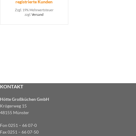
registrierte Kunden
Zzgl. 19% Mehrwertsteuer
zzgl.
Versand
KONTAKT
Hötte Großküchen GmbH
Krögerweg 15
48155 Münster
Fon 0251 – 66 07-0
Fax 0251 – 66 07-50