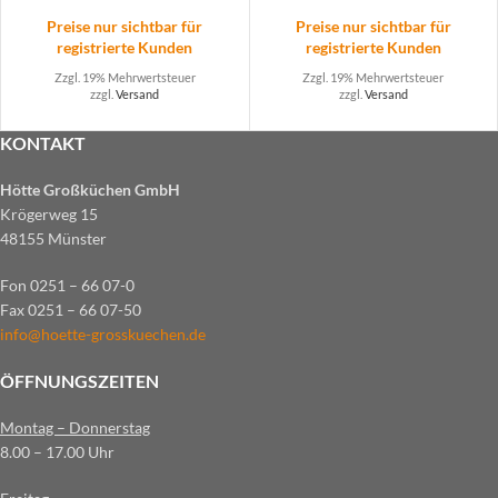
Preise nur sichtbar für
Preise nur sichtbar für
registrierte Kunden
registrierte Kunden
Zzgl. 19% Mehrwertsteuer
Zzgl. 19% Mehrwertsteuer
zzgl.
Versand
zzgl.
Versand
KONTAKT
Hötte Großküchen GmbH
Krögerweg 15
48155 Münster
Fon 0251 – 66 07-0
Fax 0251 – 66 07-50
info@hoette-grosskuechen.de
ÖFFNUNGSZEITEN
Montag – Donnerstag
8.00 – 17.00 Uhr