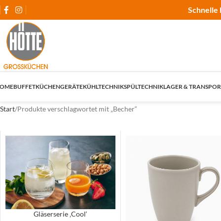
Schnelle 
OME
BUFFET
KÜCHENGERÄTE
KÜHLTECHNIK
SPÜLTECHNIK
LAGER & TRANSPOR
Start
Produkte verschlagwortet mit „Becher“
Gläserserie ‚Cool‘