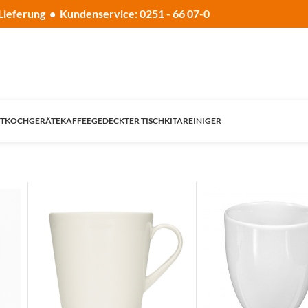
Lieferung • Kundenservice: 0251 - 66 07-0
T
KOCHGERÄTE
KAFFEE
GEDECKTER TISCH
KITA
REINIGER