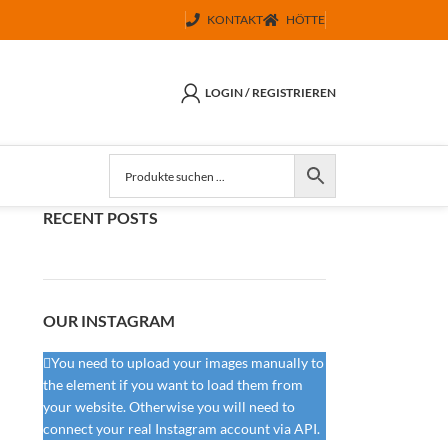
KONTAKT
HÖTTE
LOGIN / REGISTRIEREN
RECENT POSTS
OUR INSTAGRAM
You need to upload your images manually to
the element if you want to load them from
your website. Otherwise you will need to
connect your real Instagram account via API.