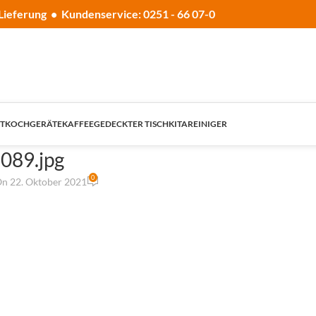
Lieferung • Kundenservice: 0251 - 66 07-0
T
KOCHGERÄTE
KAFFEE
GEDECKTER TISCH
KITA
REINIGER
089.jpg
0
n 22. Oktober 2021