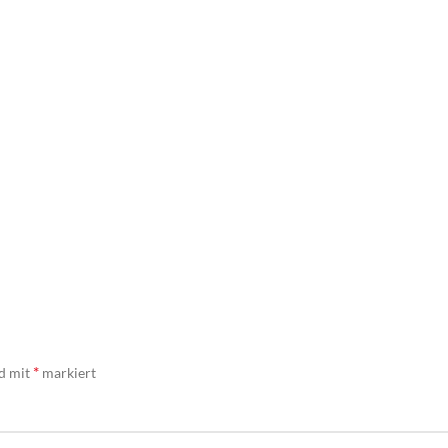
*
nd mit
markiert