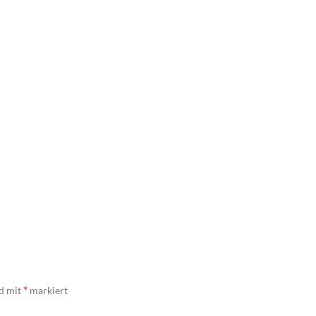
*
nd mit
markiert