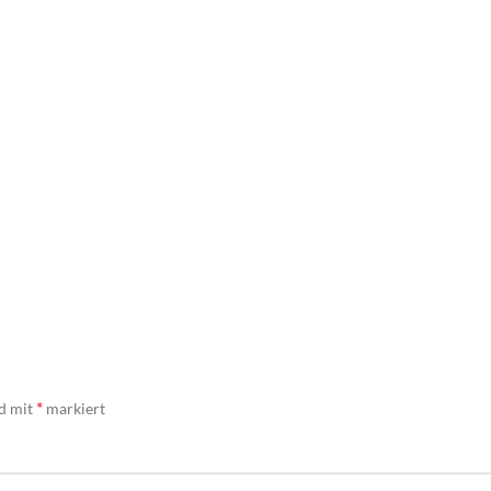
*
nd mit
markiert