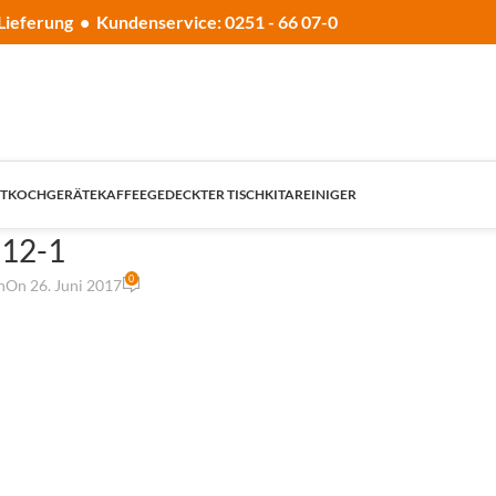
Lieferung • Kundenservice: 0251 - 66 07-0
T
KOCHGERÄTE
KAFFEE
GEDECKTER TISCH
KITA
REINIGER
d12-1
0
n
On 26. Juni 2017