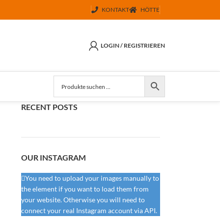
KONTAKT
HÖTTE
LOGIN / REGISTRIEREN
RECENT POSTS
OUR INSTAGRAM
You need to upload your images manually to
the element if you want to load them from
your website. Otherwise you will need to
connect your real Instagram account via API.