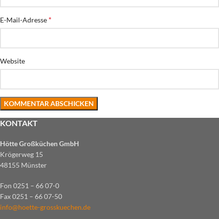
*
E-Mail-Adresse
Website
KONTAKT
Hötte Großküchen GmbH
Krögerweg 15
48155 Münster
Fon 0251 – 66 07-0
Fax 0251 – 66 07-50
info@hoette-grosskuechen.de