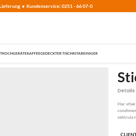
Lieferung • Kundenservice: 0251 - 66 07-0
T
KOCHGERÄTE
KAFFEE
GEDECKTER TISCH
KITA
REINIGER
St
Details
Hac vitae
condiment
vehicula 
CLIEN