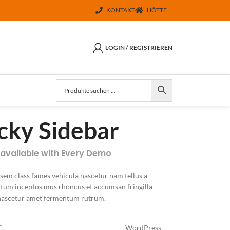
KONTAKT
HÖTTE
LOGIN / REGISTRIEREN
icky Sidebar
 available with Every Demo
 sem class fames vehicula nascetur nam tellus a
um inceptos mus rhoncus et accumsan fringilla
nascetur amet fermentum rutrum.
T
WordPress