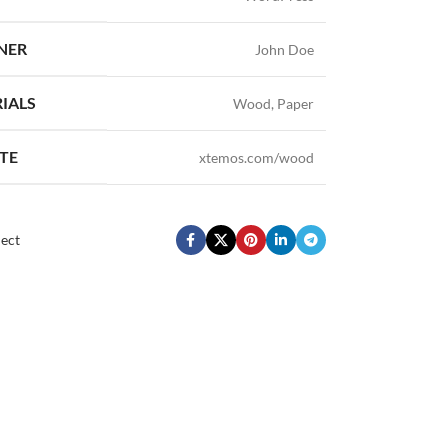
NER
John Doe
IALS
Wood, Paper
TE
xtemos.com/wood
ect