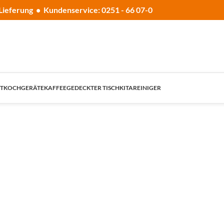
Lieferung • Kundenservice: 0251 - 66 07-0
T
KOCHGERÄTE
KAFFEE
GEDECKTER TISCH
KITA
REINIGER