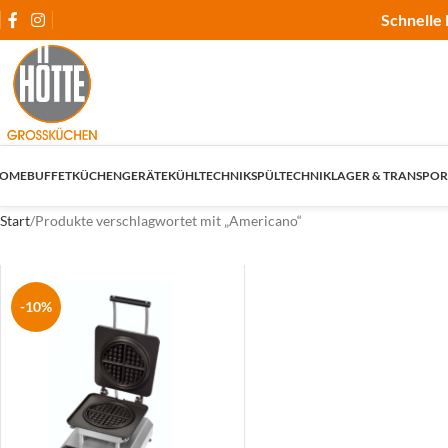
Schnelle 
OME
BUFFET
KÜCHENGERÄTE
KÜHLTECHNIK
SPÜLTECHNIK
LAGER & TRANSPOR
Start
Produkte verschlagwortet mit „Americano“
-10%