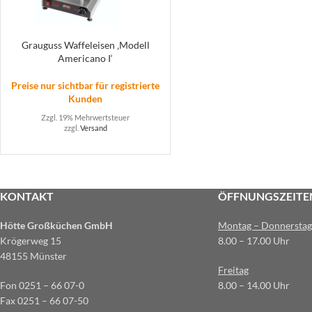
Grauguss Waffeleisen ‚Modell
Americano I‘
Preise nur sichtbar für registrierte
Kunden
Zzgl. 19% Mehrwertsteuer
zzgl.
Versand
KONTAKT
ÖFFNUNGSZEITE
Hötte Großküchen GmbH
Montag – Donnerstag
Krögerweg 15
8.00 – 17.00 Uhr
48155 Münster
Freitag
Fon 0251 – 66 07-0
8.00 – 14.00 Uhr
Fax 0251 – 66 07-50