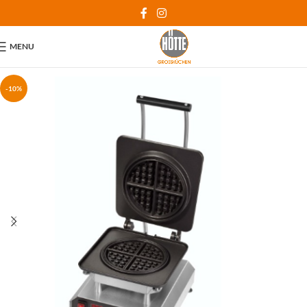
MENU
-10%