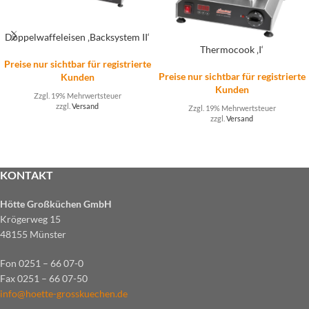
Doppelwaffeleisen ‚Backsystem II‘
Thermocook ‚I‘
Preise nur sichtbar für registrierte
Preise nur sichtbar für registrierte
Kunden
Kunden
Zzgl. 19% Mehrwertsteuer
zzgl.
Versand
Zzgl. 19% Mehrwertsteuer
zzgl.
Versand
KONTAKT
Hötte Großküchen GmbH
Krögerweg 15
48155 Münster
Fon 0251 – 66 07-0
Fax 0251 – 66 07-50
info@hoette-grosskuechen.de