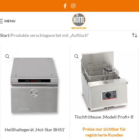
MENU
Start
Produkte verschlagwortet mit „Auftisch“
Tischfritteuse ‚Modell Profi+ 8‘
Preise nur sichtbar für
Heißhaltegerät ‚Hot-Star BHS1‘
registrierte Kunden