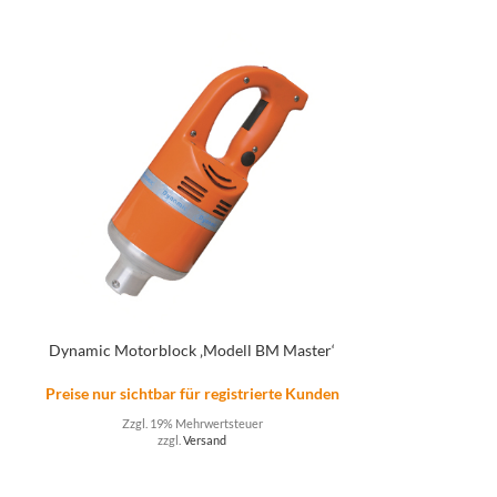
Dynamic Motorblock ‚Modell BM Master‘
Heißhalt
n
Preise nur sichtbar für registrierte Kunden
Preise nur sicht
Zzgl. 19% Mehrwertsteuer
Zzgl. 
zzgl.
Versand