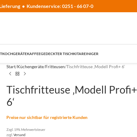
Lieferung • Kundenservice: 0251 - 66 07-0
T
KOCHGERÄTE
KAFFEE
GEDECKTER TISCH
KITA
REINIGER
Start
Küchengeräte
Fritteusen
Tischfritteuse ‚Modell Profi+ 6‘
Tischfritteuse ‚Modell Profi
6‘
Preise nur sichtbar für registrierte Kunden
Zzgl. 19% Mehrwertsteuer
zzgl.
Versand