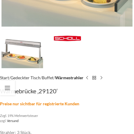
Start
Gedeckter Tisch
Buffet
Wärmestrahler
Wärmebrücke ‚29120‘
Preise nur sichtbar für registrierte Kunden
Zzgl. 19% Mehrwertsteuer
zzgl.
Versand
Strahler: 3 Stück,