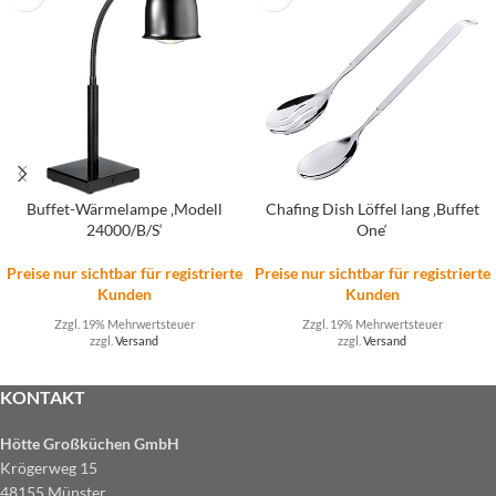
Buffet-Wärmelampe ‚Modell
Chafing Dish Löffel lang ‚Buffet
24000/B/S‘
One‘
Preise nur sichtbar für registrierte
Preise nur sichtbar für registrierte
Kunden
Kunden
Zzgl. 19% Mehrwertsteuer
Zzgl. 19% Mehrwertsteuer
zzgl.
Versand
zzgl.
Versand
KONTAKT
Hötte Großküchen GmbH
Krögerweg 15
48155 Münster