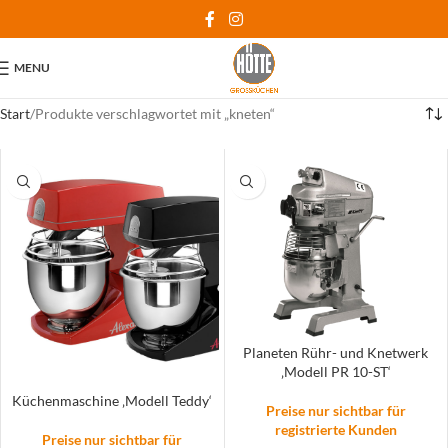
MENU
Start
Produkte verschlagwortet mit „kneten“
Planeten Rühr- und Knetwerk
‚Modell PR 10-ST‘
Küchenmaschine ‚Modell Teddy‘
Preise nur sichtbar für
registrierte Kunden
Preise nur sichtbar für