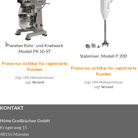
Planeten Rühr- und Knetwerk
‚Modell PR 10-ST‘
Stabmixer ‚Modell P 200‘
Preise nur sichtbar für registrierte
Preise nur sichtbar für registrierte
Kunden
Kunden
Zzgl. 19% Mehrwertsteuer
zzgl.
Versand
Zzgl. 19% Mehrwertsteuer
zzgl.
Versand
KONTAKT
Hötte Großküchen GmbH
Krögerweg 15
48155 Münster