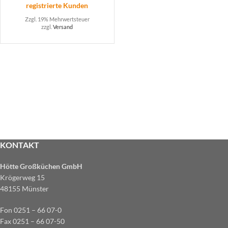
registrierte Kunden
Zzgl. 19% Mehrwertsteuer
zzgl.
Versand
KONTAKT
Hötte Großküchen GmbH
Krögerweg 15
48155 Münster
Fon 0251 – 66 07-0
Fax 0251 – 66 07-50