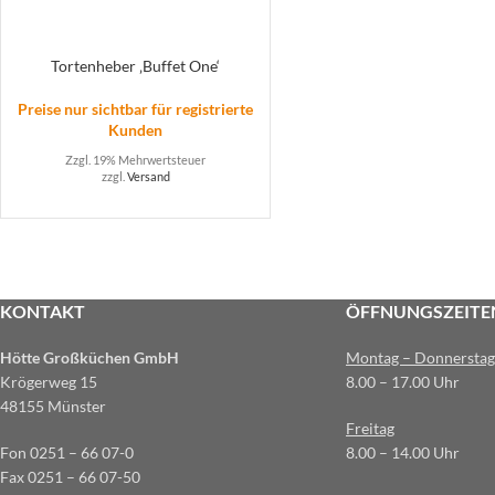
Tortenheber ‚Buffet One‘
Preise nur sichtbar für registrierte
Kunden
Zzgl. 19% Mehrwertsteuer
zzgl.
Versand
KONTAKT
ÖFFNUNGSZEITE
Hötte Großküchen GmbH
Montag – Donnerstag
Krögerweg 15
8.00 – 17.00 Uhr
48155 Münster
Freitag
Fon 0251 – 66 07-0
8.00 – 14.00 Uhr
Fax 0251 – 66 07-50