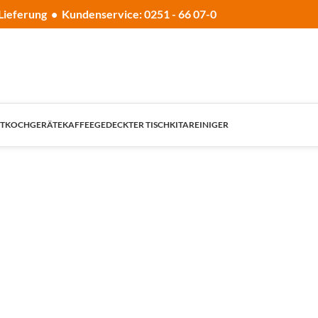
Lieferung • Kundenservice: 0251 - 66 07-0
T
KOCHGERÄTE
KAFFEE
GEDECKTER TISCH
KITA
REINIGER