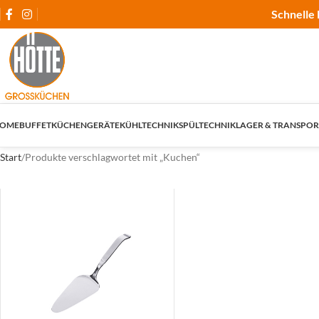
Schnelle 
OME
BUFFET
KÜCHENGERÄTE
KÜHLTECHNIK
SPÜLTECHNIK
LAGER & TRANSPOR
Start
Produkte verschlagwortet mit „Kuchen“