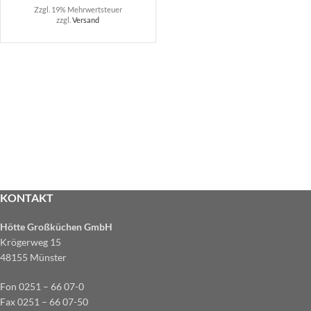
Zzgl. 19% Mehrwertsteuer
zzgl.
Versand
KONTAKT
Hötte Großküchen GmbH
Krögerweg 15
48155 Münster
Fon 0251 – 66 07-0
Fax 0251 – 66 07-50